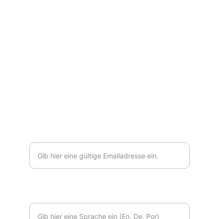
IMPRESSUM
DATENSCHUTZERKLÄRUNG
ENGAGEMENT
info@vikasbloom.org
BLOOM WITH US
Emailadresse*
In welcher Sprrache möchtest du Post von
uns bekommen?